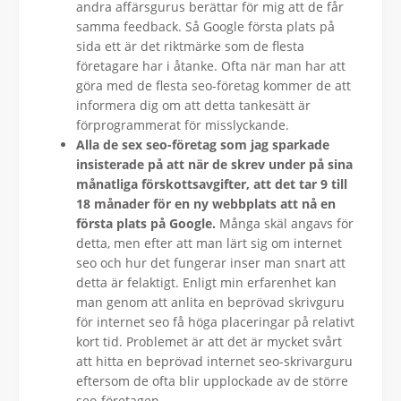
andra affärsgurus berättar för mig att de får
samma feedback. Så Google första plats på
sida ett är det riktmärke som de flesta
företagare har i åtanke. Ofta när man har att
göra med de flesta seo-företag kommer de att
informera dig om att detta tankesätt är
förprogrammerat för misslyckande.
Alla de sex seo-företag som jag sparkade
insisterade på att när de skrev under på sina
månatliga förskottsavgifter, att det tar 9 till
18 månader för en ny webbplats att nå en
första plats på Google.
Många skäl angavs för
detta, men efter att man lärt sig om internet
seo och hur det fungerar inser man snart att
detta är felaktigt. Enligt min erfarenhet kan
man genom att anlita en beprövad skrivguru
för internet seo få höga placeringar på relativt
kort tid. Problemet är att det är mycket svårt
att hitta en beprövad internet seo-skrivarguru
eftersom de ofta blir upplockade av de större
seo-företagen.