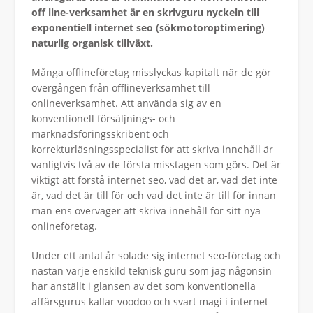
off line-verksamhet är en skrivguru nyckeln till
exponentiell internet seo (sökmotoroptimering)
naturlig organisk tillväxt.
Många offlineföretag misslyckas kapitalt när de gör
övergången från offlineverksamhet till
onlineverksamhet. Att använda sig av en
konventionell försäljnings- och
marknadsföringsskribent och
korrekturläsningsspecialist för att skriva innehåll är
vanligtvis två av de första misstagen som görs. Det är
viktigt att förstå internet seo, vad det är, vad det inte
är, vad det är till för och vad det inte är till för innan
man ens överväger att skriva innehåll för sitt nya
onlineföretag.
Under ett antal år solade sig internet seo-företag och
nästan varje enskild teknisk guru som jag någonsin
har anställt i glansen av det som konventionella
affärsgurus kallar voodoo och svart magi i internet