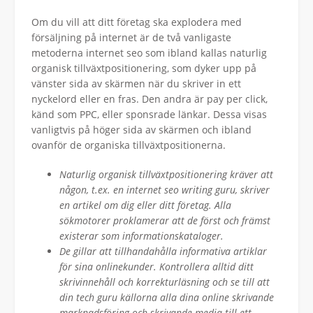
Om du vill att ditt företag ska explodera med
försäljning på internet är de två vanligaste
metoderna internet seo som ibland kallas naturlig
organisk tillväxtpositionering, som dyker upp på
vänster sida av skärmen när du skriver in ett
nyckelord eller en fras. Den andra är pay per click,
känd som PPC, eller sponsrade länkar. Dessa visas
vanligtvis på höger sida av skärmen och ibland
ovanför de organiska tillväxtpositionerna.
Naturlig organisk tillväxtpositionering kräver att
någon, t.ex. en internet seo writing guru, skriver
en artikel om dig eller ditt företag. Alla
sökmotorer proklamerar att de först och främst
existerar som informationskataloger.
De gillar att tillhandahålla informativa artiklar
för sina onlinekunder. Kontrollera alltid ditt
skrivinnehåll och korrekturläsning och se till att
din tech guru källorna alla dina online skrivande
marknadsföring och skrivande media till ett