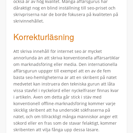
också är av hög kvalitet. Många affärsgurus har
dåraktigt nog en blind inställning till seo-priset och
skrivpriserna när de borde fokusera på kvaliteten på
skrivinnehållet.
Korrekturläsning
Att skriva innehåll för internet seo är mycket
annorlunda än att skriva konventionella affärsartiklar
om marknadsföring eller media. Den internationella
affärsgurun uppger till exempel att en av de fem
bästa seo-hemligheterna är att en skribent på nätet
medvetet kan instruera den tekniska gurun att låta
vissa stavfel i nyckelord eller nyckelfraser finnas kvar
i artikeln. Även om detta går stick i stäv med
konventionell offline-marknadsföring kommer varje
skicklig skribent att ha undersökt sökfraserna på
nätet, och om tillräckligt många människor anger ett
sökord eller en fras som de stavar felaktigt, kommer
skribenten att vilja fånga upp dessa läsare.