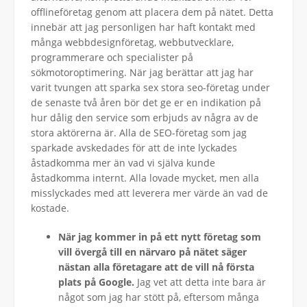
offlineföretag genom att placera dem på nätet. Detta
innebär att jag personligen har haft kontakt med
många webbdesignföretag, webbutvecklare,
programmerare och specialister på
sökmotoroptimering. När jag berättar att jag har
varit tvungen att sparka sex stora seo-företag under
de senaste två åren bör det ge er en indikation på
hur dålig den service som erbjuds av några av de
stora aktörerna är. Alla de SEO-företag som jag
sparkade avskedades för att de inte lyckades
åstadkomma mer än vad vi själva kunde
åstadkomma internt. Alla lovade mycket, men alla
misslyckades med att leverera mer värde än vad de
kostade.
När jag kommer in på ett nytt företag som
vill övergå till en närvaro på nätet säger
nästan alla företagare att de vill nå första
plats på Google.
Jag vet att detta inte bara är
något som jag har stött på, eftersom många