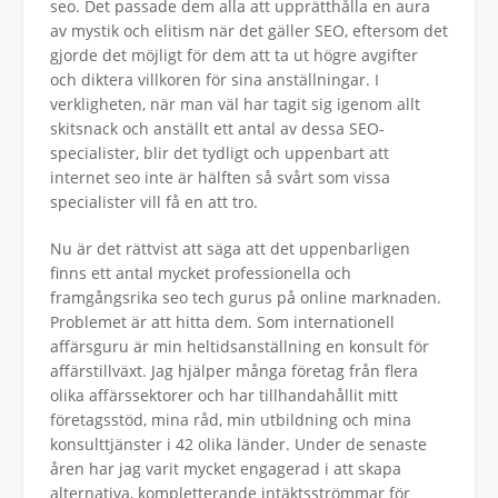
seo. Det passade dem alla att upprätthålla en aura
av mystik och elitism när det gäller SEO, eftersom det
gjorde det möjligt för dem att ta ut högre avgifter
och diktera villkoren för sina anställningar. I
verkligheten, när man väl har tagit sig igenom allt
skitsnack och anställt ett antal av dessa SEO-
specialister, blir det tydligt och uppenbart att
internet seo inte är hälften så svårt som vissa
specialister vill få en att tro.
Nu är det rättvist att säga att det uppenbarligen
finns ett antal mycket professionella och
framgångsrika seo tech gurus på online marknaden.
Problemet är att hitta dem. Som internationell
affärsguru är min heltidsanställning en konsult för
affärstillväxt. Jag hjälper många företag från flera
olika affärssektorer och har tillhandahållit mitt
företagsstöd, mina råd, min utbildning och mina
konsulttjänster i 42 olika länder. Under de senaste
åren har jag varit mycket engagerad i att skapa
alternativa, kompletterande intäktsströmmar för